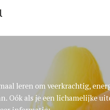
AAL
aal leren om veerkrachtig, ener
an. Oók als je een lichamelijke ui