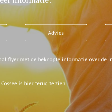
meer informatie:
Advies
taal
flyer
met de beknopte informatie over de In
 Cossee is
hier
terug te zien.