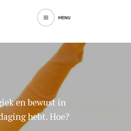
MENU
giek en bewust in
tdaging hebt. Hoe?