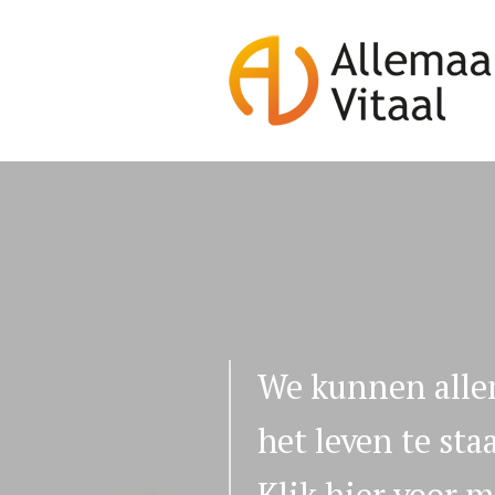
Spring
naar
inhoud
ALLEMAAL VIT
We kunnen allem
het leven te sta